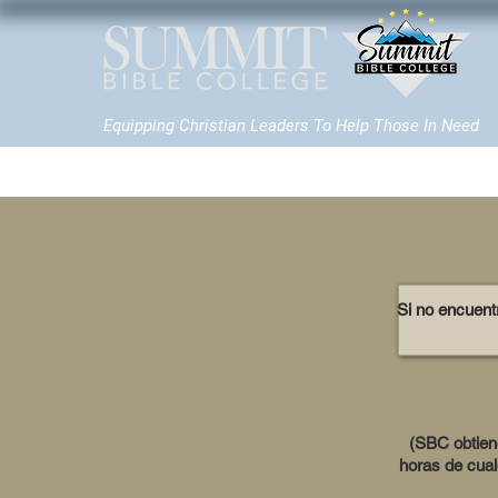
Equipping Christian Leaders To Help Those In Need
HOME
ABOUT US
ADMISSION
Si no encuentr
(SBC obtiene
horas de cual