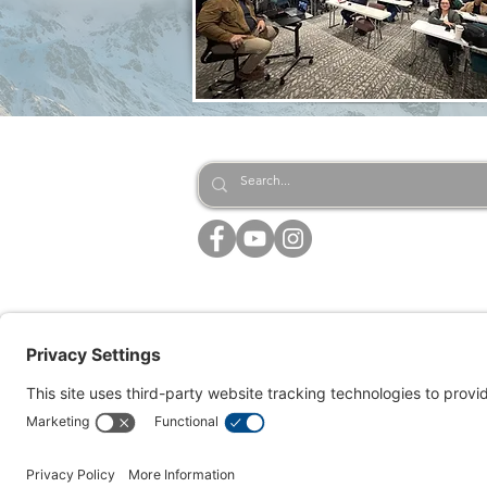
EQUIPPING CHRISTIAN LE
HOME
ABOUT US
ADMISSI
Statement of Non-Discrimination
Summit Bible College does not discrim
institution, Summit Bible College us
a godly lifestyle to be admitted to t
understandings of, and its commitm