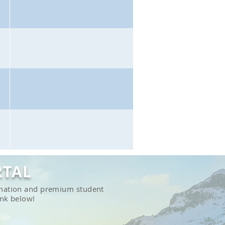
RTAL
ormation and premium student
ink below!
 >>