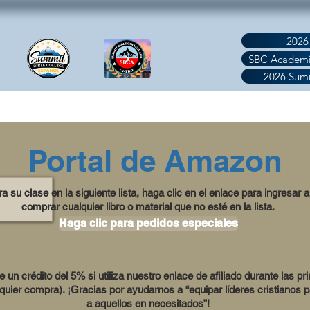
2026
SBC Academi
2026 Sum
S
PROGRAMS
BOOKSTORE
RESOURCE
DONATE/P
Portal de Amazon
a su clase en la siguiente lista, haga clic en el enlace para ingresar
comprar cualquier libro o material que no esté en la lista.
Haga clic para pedidos especiales
 un crédito del 5% si utiliza nuestro enlace de afiliado durante las p
quier compra). ¡Gracias por ayudarnos a “equipar líderes cristianos 
a aquellos en necesitados”!