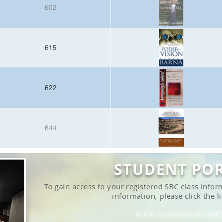
602
615
622
644
STUDENT PO
To gain access to your registered SBC class inf
information, please click the l
CLICK TO GAIN ACCESS HERE!