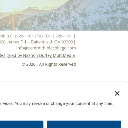
ish (661)328-1181 | Fax (661) 328-1191 |
000 James Rd. - Bakersfield CA 93308 |
i
nfo@summitbiblecollege.com
Designed by Nashon Duffey MultiMedia
© 2026
- All Rights Reserved
AYMENT
LICENSING
CONTACT
sability, or age. As a religious
ployees. All students must be living
serves its rights, its
e New King James Version, and other