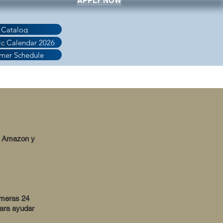
APPLY NOW
 Catalog
c Calendar 2026
mer Schedule
AYMENT
LICENSING
CONTACT
 a Amazon y
rimeras 24
para ayudar