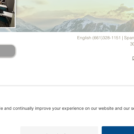
ADERS
English (661)328-1151 | Span
3
ONS
PROGRAMS
BOOKSTORE
RESOURCE
DONATE/P
:
inate on the basis of race, color, national or ethnic origin, sex, di
es the Holy Bible as a guideline for acceptance of students and em
he college and must write a testimony of their faith. SBC expressly re
ents to The Word of God (The Holy Scriptures as translated in th